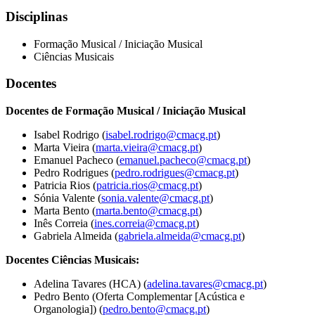
Disciplinas
Formação Musical / Iniciação Musical
Ciências Musicais
Docentes
Docentes de Formação Musical / Iniciação Musical
Isabel Rodrigo (
isabel.rodrigo@cmacg.pt
)
Marta Vieira (
marta.vieira@cmacg.pt
)
Emanuel Pacheco (
emanuel.pacheco@cmacg.pt
)
Pedro Rodrigues (
pedro.rodrigues@cmacg.pt
)
Patricia Rios (
patricia.rios@cmacg.pt
)
Sónia Valente (
sonia.valente@cmacg.pt
)
Marta Bento (
marta.bento@cmacg.pt
)
Inês Correia (
ines.correia@cmacg.pt
)
Gabriela Almeida (
gabriela.almeida@cmacg.pt
)
Docentes Ciências Musicais:
Adelina Tavares (HCA) (
adelina.tavares@cmacg.pt
)
Pedro Bento (Oferta Complementar [Acústica e
Organologia]) (
pedro.bento@cmacg.pt
)