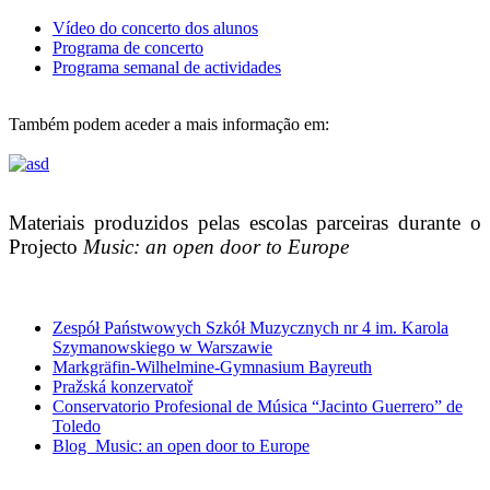
Vídeo do concerto dos alunos
Programa de concerto
Programa semanal de actividades
Também podem aceder a mais informação em:
Materiais produzidos pelas escolas parceiras
durante o
Projecto
Music: an open door to Europe
Zespół Państwowych Szkół Muzycznych nr 4 im. Karola
Szymanowskiego w Warszawie
Markgräfin-Wilhelmine-Gymnasium Bayreuth
Pražská konzervatoř
Conservatorio Profesional de Música “Jacinto Guerrero” de
Toledo
Blog Music: an open door to Europe