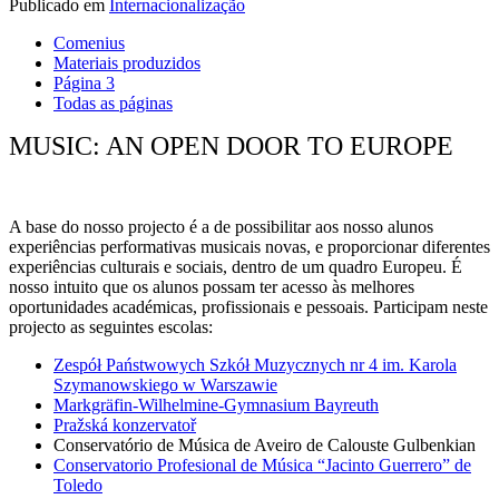
Publicado em
Internacionalização
Comenius
Materiais produzidos
Página 3
Todas as páginas
MUSIC: AN OPEN DOOR TO EUROPE
A base do nosso projecto é a de possibilitar aos nosso alunos
experiências performativas musicais novas, e proporcionar diferentes
experiências culturais e sociais, dentro de um quadro Europeu. É
nosso intuito que os alunos possam ter acesso às melhores
oportunidades académicas, profissionais e pessoais. Participam neste
projecto as seguintes escolas:
Zespół Państwowych Szkół Muzycznych nr 4 im. Karola
Szymanowskiego w Warszawie
Markgräfin-Wilhelmine-Gymnasium Bayreuth
Pražská konzervatoř
Conservatório de Música de Aveiro de Calouste Gulbenkian
Conservatorio Profesional de Música “Jacinto Guerrero” de
Toledo